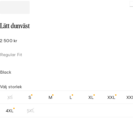
Lätt dunväst
2 500 kr
Regular Fit
Black
Välj storlek
XS
S
M
L
XL
XXL
XX
4XL
5XL