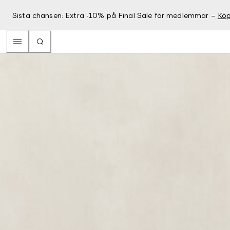
Sista chansen: Extra -10% på Final Sale för medlemmar –
Köp