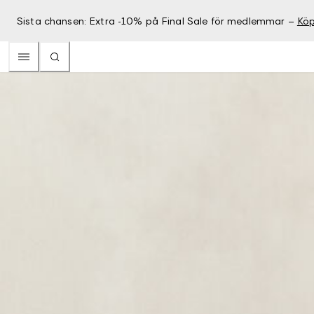
Sista chansen: Extra -10% på Final Sale för medlemmar –
Köp