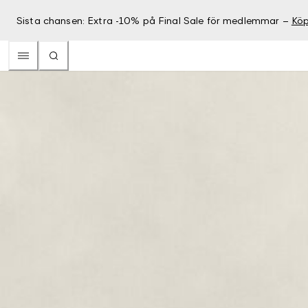
Sista chansen: Extra -10% på Final Sale för medlemmar –
Köp