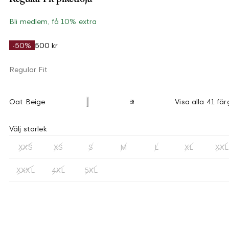
Bli medlem, få 10% extra
-50%
500 kr
Regular Fit
Oat Beige
Visa alla 41 fär
Välj storlek
XXS
XS
S
M
L
XL
XXL
XXXL
4XL
5XL