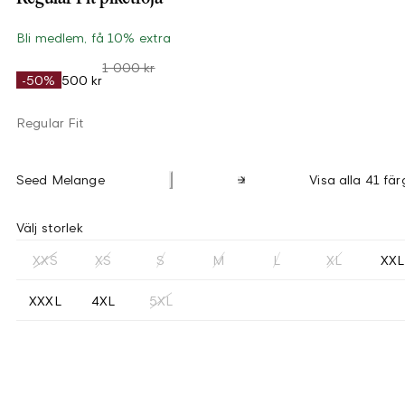
Bli medlem, få 10% extra
1 000 kr
-50%
500 kr
Regular Fit
Seed Melange
Visa alla 41 fär
Välj storlek
XXS
XS
S
M
L
XL
XXL
XXXL
4XL
5XL