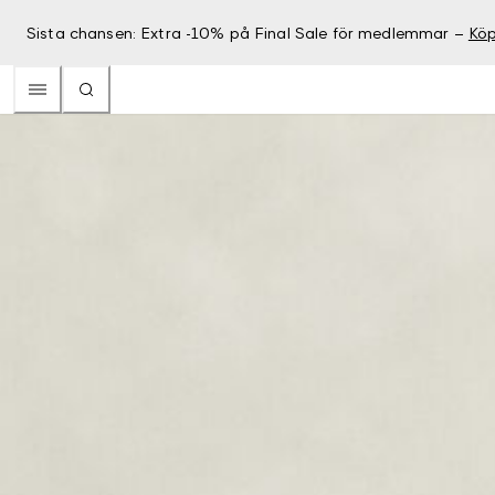
Sista chansen: Extra -10% på Final Sale för medlemmar –
Köp