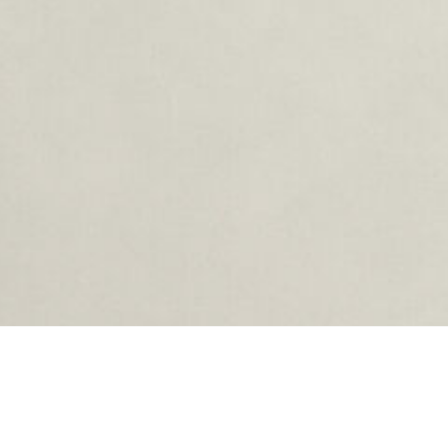
ing...