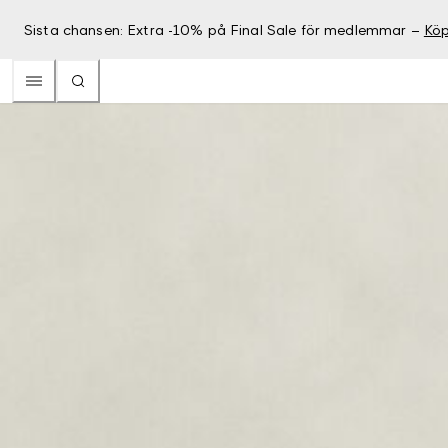
Sista chansen: Extra -10% på Final Sale för medlemmar –
Köp