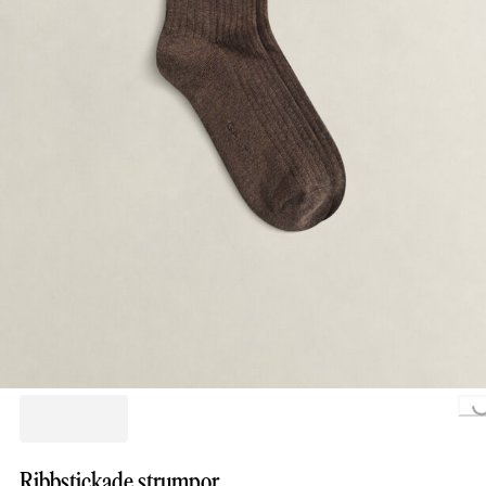
Loading..
Ribbstickade strumpor