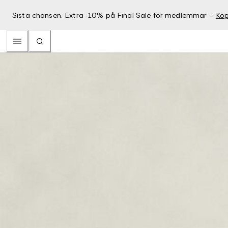
Sista chansen: Extra -10% på Final Sale för medlemmar –
Köp