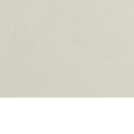
ing...