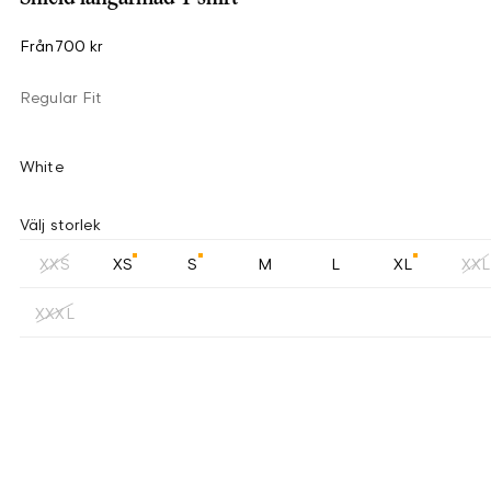
Från
700 kr
Regular Fit
White
Välj storlek
XXS
XS
S
M
L
XL
XXL
XXXL