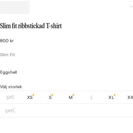
Slim fit ribbstickad T-shirt
800 kr
Slim Fit
Eggshell
Välj storlek
XXS
XS
S
M
L
XL
X
XXXL