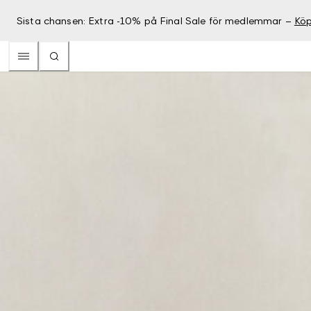
Sista chansen: Extra -10% på Final Sale för medlemmar –
Köp