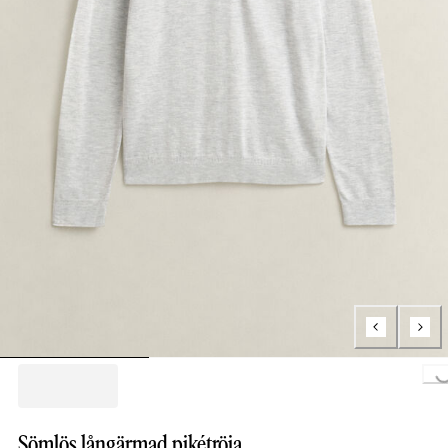
Loading..
Sömlös långärmad pikétröja