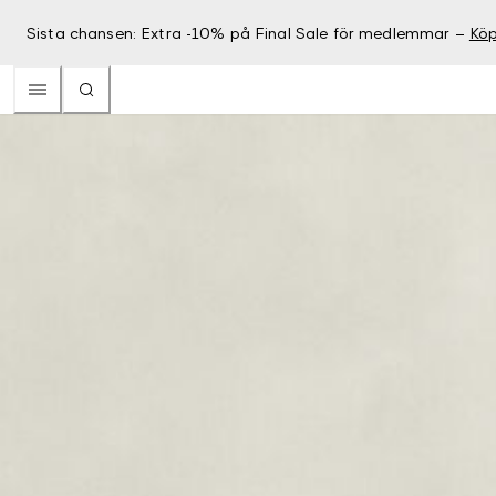
Sista chansen: Extra -10% på Final Sale för medlemmar –
Köp