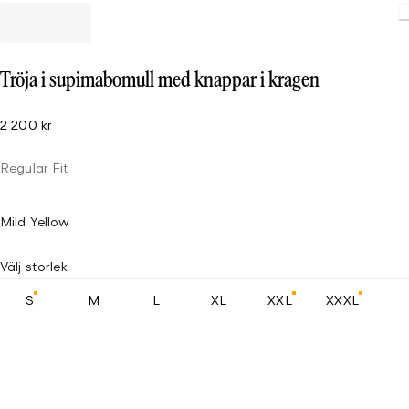
Loading
Tröja i supimabomull med knappar i kragen
2 200 kr
Regular Fit
Mild Yellow
Välj storlek
S
M
L
XL
XXL
XXXL