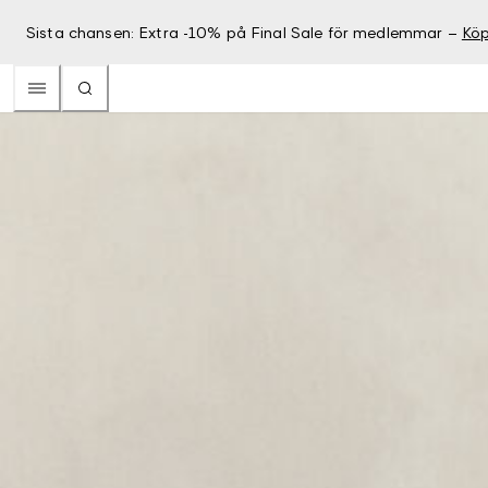
Sista chansen: Extra -10% på Final Sale för medlemmar –
Köp