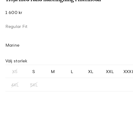
1 600 kr
Regular Fit
Marine
Välj storlek
XS
S
M
L
XL
XXL
XXX
4XL
5XL