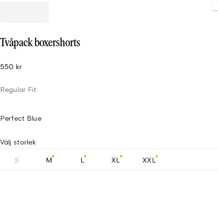
Tvåpack boxershorts
550 kr
Regular Fit
Perfect Blue
Välj storlek
S
M
L
XL
XXL