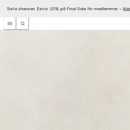
Sista chansen: Extra -10% på Final Sale för medlemmar –
Köp