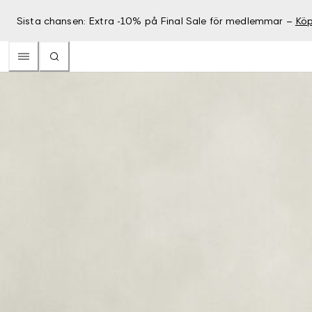
Sista chansen: Extra -10% på Final Sale för medlemmar –
Köp