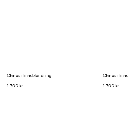
Chinos i linneblandning
Chinos i lin
1 700 kr
1 700 kr