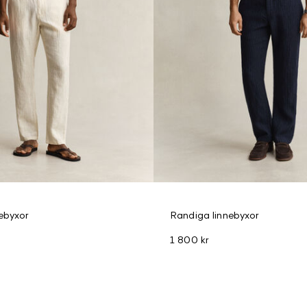
ebyxor
Randiga linnebyxor
1 800 kr