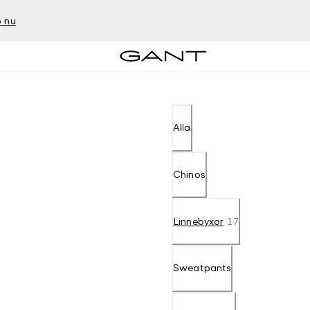
 nu
Alla
Chinos
Linnebyxor
17
Sweatpants