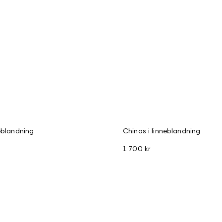
neblandning
Chinos i linneblandning
1 700 kr