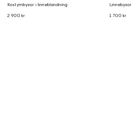
Kostymbyxor i linneblandning
Linnebyxor
2 900 kr
1 700 kr