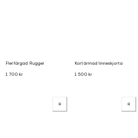
Flerfärgad Rugger
Kortärmad linneskjorta
1 700 kr
1 500 kr