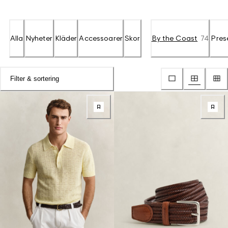
Alla
Nyheter
Kläder
Accessoarer
Skor
By the Coast
74
Pres
Filter & sortering