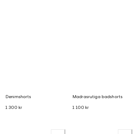
Denimshorts
Madrasrutiga badshorts
1 300 kr
1 100 kr