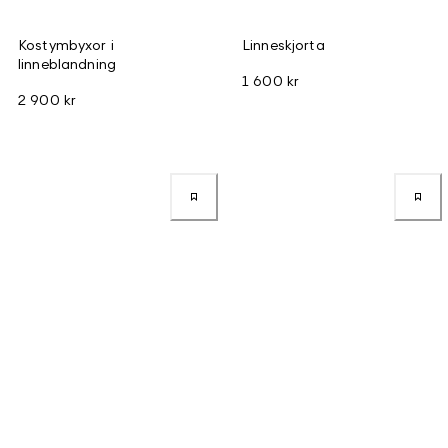
Kostymbyxor i
Linneskjorta
linneblandning
1 600 kr
2 900 kr