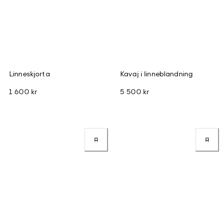
Linneskjorta
Kavaj i linneblandning
1 600 kr
5 500 kr