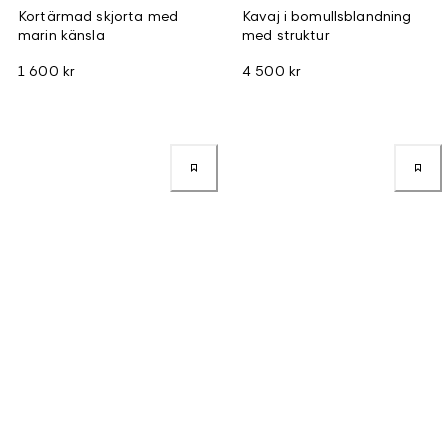
Kortärmad skjorta med
Kavaj i bomullsblandning
marin känsla
med struktur
1 600 kr
4 500 kr