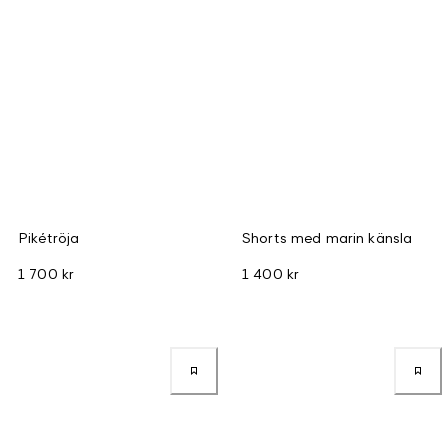
Pikétröja
Shorts med marin känsla
1 700 kr
1 400 kr