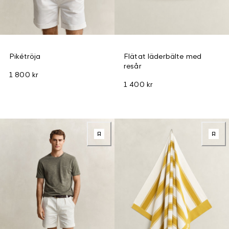
Pikétröja
Flätat läderbälte med
resår
1 800 kr
1 400 kr