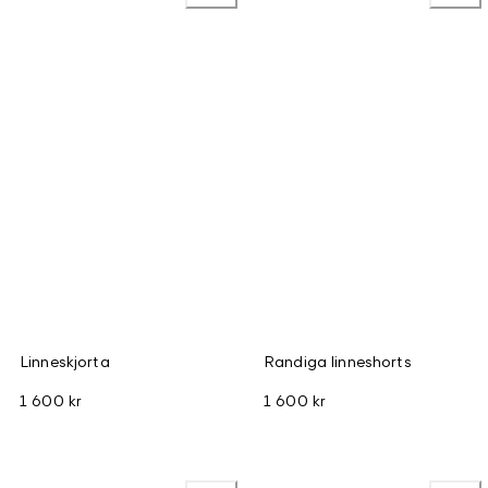
Linneskjorta
Randiga linneshorts
1 600 kr
1 600 kr