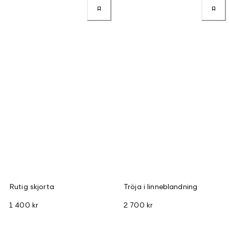
Rutig skjorta
Tröja i linneblandning
1 400 kr
2 700 kr