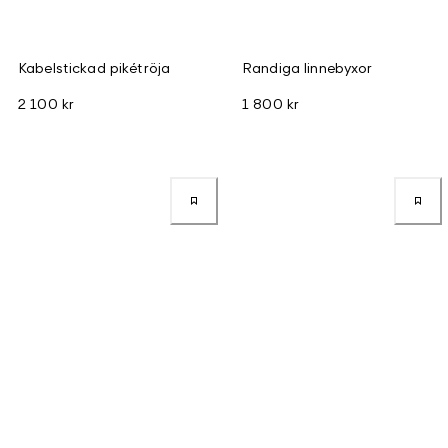
Kabelstickad pikétröja
Randiga linnebyxor
2 100 kr
1 800 kr