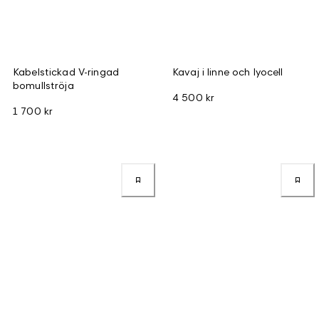
Kabelstickad V-ringad
Kavaj i linne och lyocell
bomullströja
4 500 kr
1 700 kr