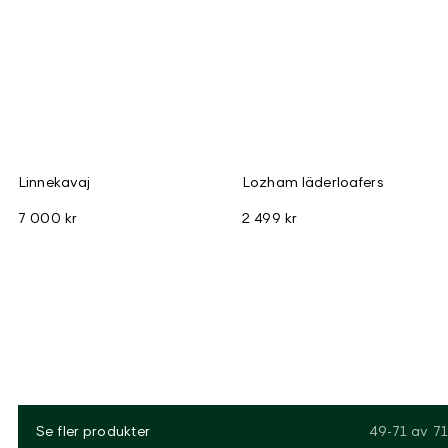
Linnekavaj
Lozham läderloafers
7 000 kr
2 499 kr
Se fler produkter
49-71
av
71