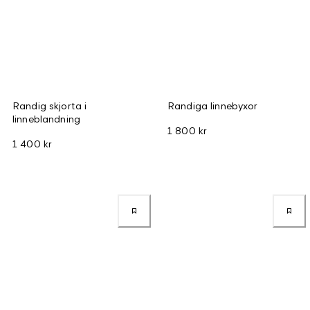
Randig skjorta i
Randiga linnebyxor
linneblandning
1 800 kr
1 400 kr