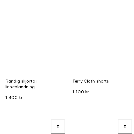
Randig skjorta i
Terry Cloth shorts
linneblandning
1 100 kr
1 400 kr