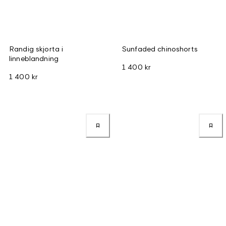
Randig skjorta i
Sunfaded chinoshorts
linneblandning
1 400 kr
1 400 kr