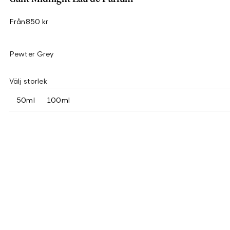
Från
850 kr
Pewter Grey
Välj storlek
50ml
100ml