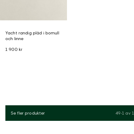
Yacht randig pläd i bomull
och linne
1 900 kr
Se fler produkter
49-1
av
1