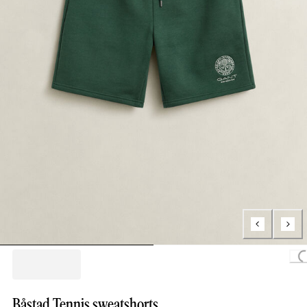
Loading.
Båstad Tennis sweatshorts