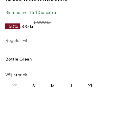
Bli medlem, få 10% extra
1 000 kr
-50%
500 kr
Regular Fit
Bottle Green
Välj storlek
XS
S
M
L
XL