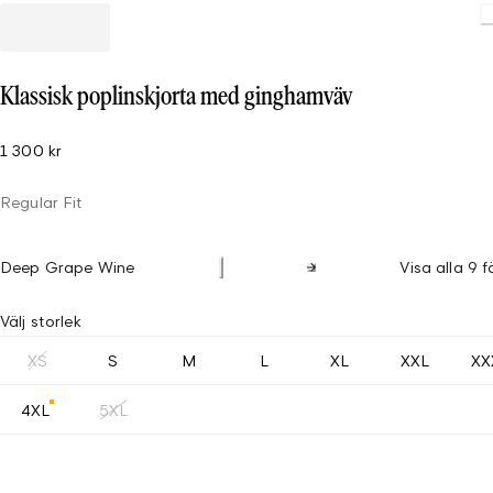
Loading
Klassisk poplinskjorta med ginghamväv
1 300 kr
Regular Fit
Deep Grape Wine
Visa alla 9 f
Välj storlek
XS
S
M
L
XL
XXL
XX
4XL
5XL