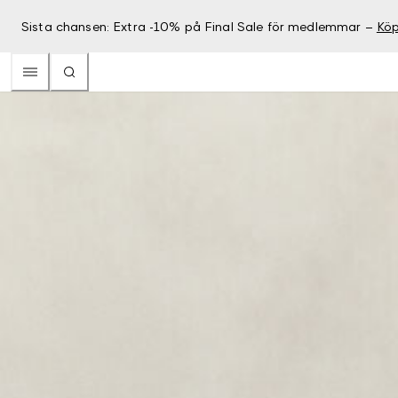
Sista chansen: Extra -10% på Final Sale för medlemmar –
Köp