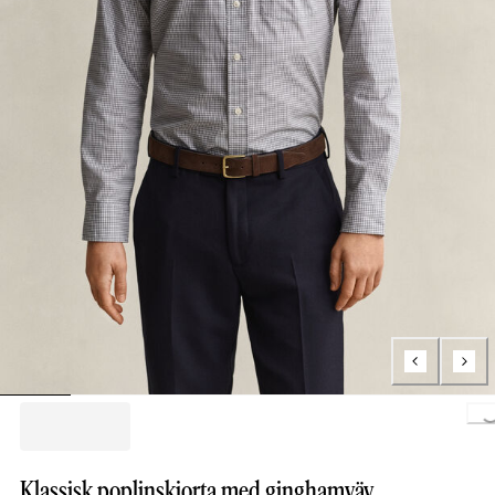
Loading..
Klassisk poplinskjorta med ginghamväv