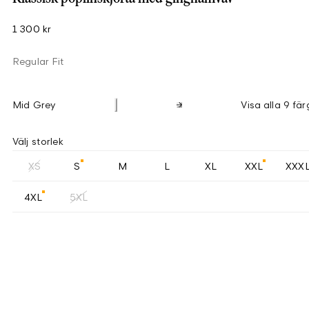
1 300 kr
Regular Fit
Mid Grey
Visa alla 9 fär
Välj storlek
XS
S
M
L
XL
XXL
XXX
4XL
5XL