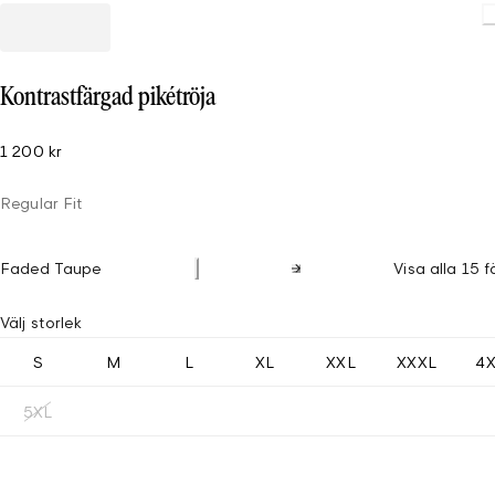
Kontrastfärgad pikétröja
1 200 kr
Regular Fit
Faded Taupe
Visa alla 15 f
Välj storlek
S
M
L
XL
XXL
XXXL
4
5XL