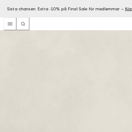
Sista chansen: Extra -10% på Final Sale för medlemmar –
Köp