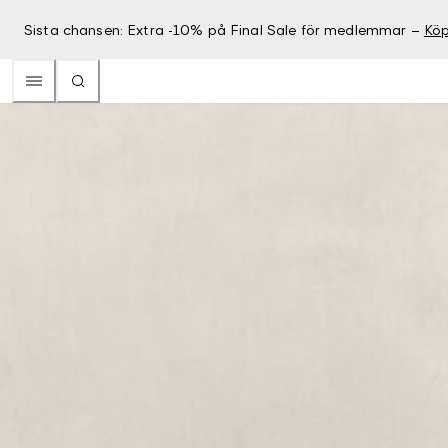
Sista chansen: Extra -10% på Final Sale för medlemmar –
Köp