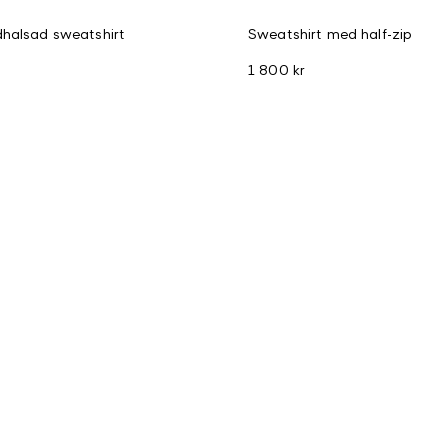
dhalsad sweatshirt
Sweatshirt med half-zip
1 800 kr