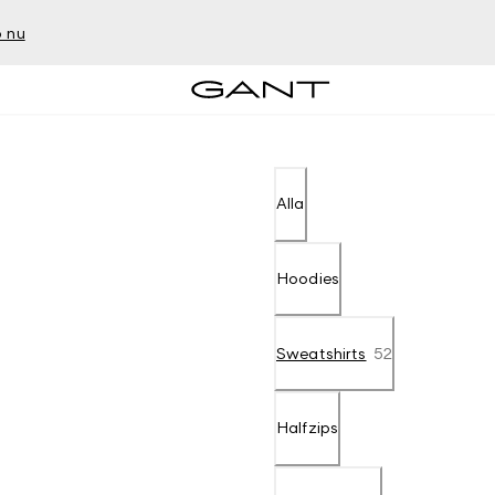
 nu
Alla
Hoodies
Sweatshirts
52
Halfzips