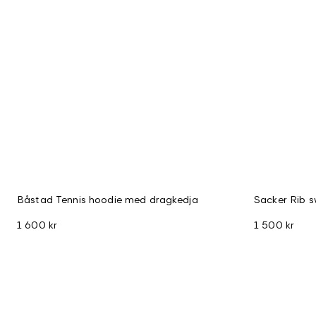
Båstad Tennis hoodie med dragkedja
Sacker Rib s
1 600 kr
1 500 kr