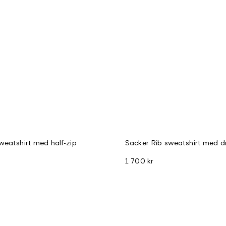
weatshirt med half-zip
Sacker Rib sweatshirt med d
1 700 kr