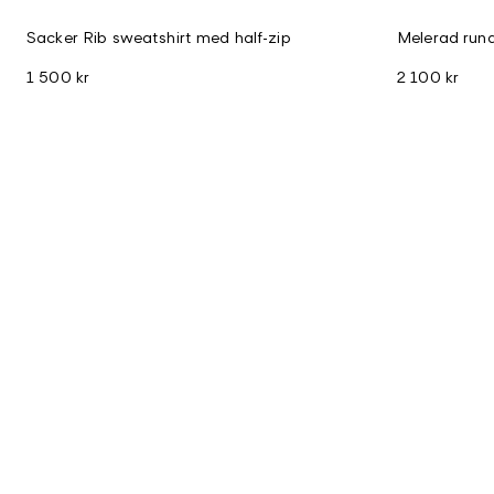
Sacker Rib sweatshirt med half-zip
Melerad run
1 500 kr
2 100 kr