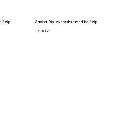
lf-zip
Sacker Rib sweatshirt med half-zip
1 500 kr