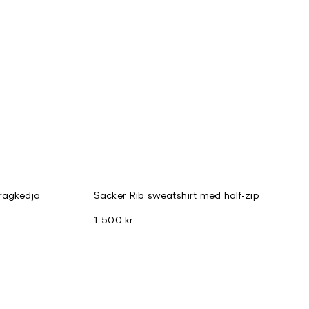
ragkedja
Sacker Rib sweatshirt med half-zip
1 500 kr