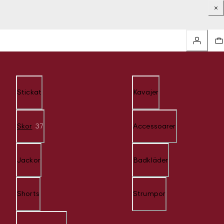
Stickat
Kavajer
Skor
37
Accessoarer
Jackor
Badkläder
Shorts
Strumpor