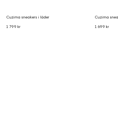
Cuzima sneakers i läder
Cuzima snea
1 799 kr
1 699 kr