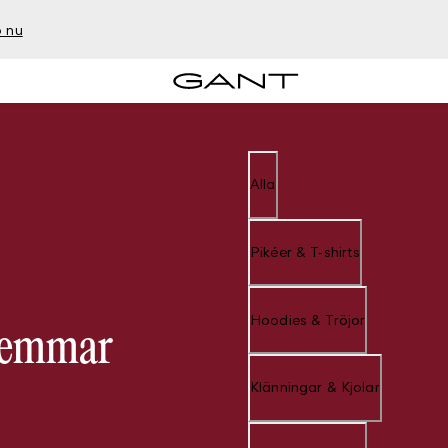
 nu
Alla
Pikéer & T-shirts
Hoodies & Tröjor
dlemmar
Klänningar & Kjolar