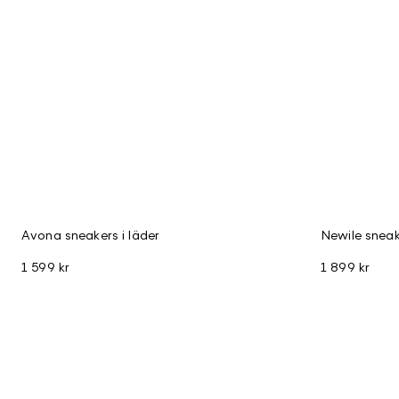
Avona sneakers i läder
Newile sneak
1 599 kr
1 899 kr