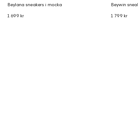
Beylana sneakers i mocka
Beywin sneak
1 699 kr
1 799 kr