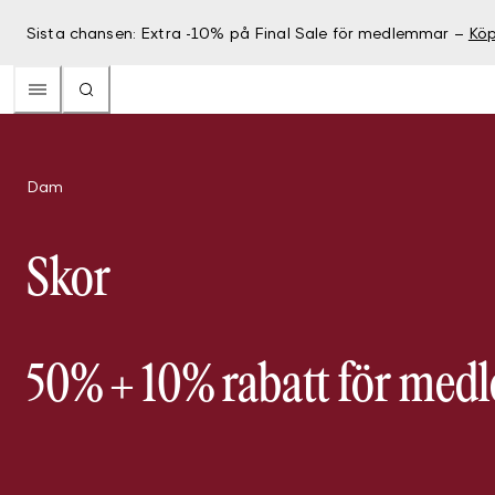
Sista chansen: Extra -10% på Final Sale för medlemmar –
Köp
Dam
Skor
50% + 10% rabatt för me