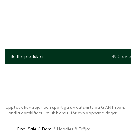
Se fler produkter
49-5
av
5
Upptäck huvtröjor och sportiga sweatshirts på GANT-rean.
Handla damkläder i mjuk bomull för avslappnade dagar.
Final Sale
/
Dam
/
Hoodies & Tröjor