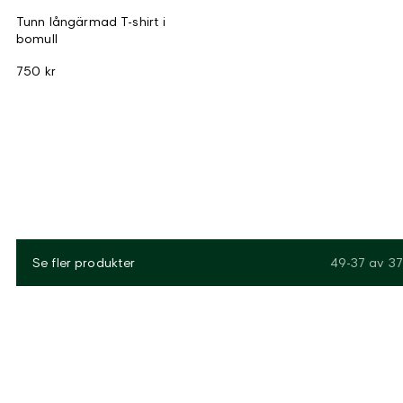
Tunn långärmad T-shirt i
bomull
750 kr
Se fler produkter
49-37
av
37