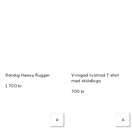
Randig Heavy Rugger
V-ringad tvättad T-shirt
med sköldlogo
1 700 kr
700 kr