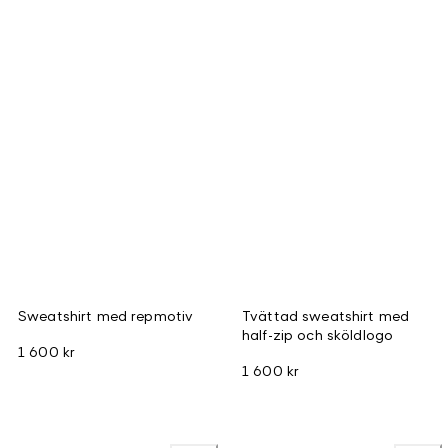
Sweatshirt med repmotiv
Tvättad sweatshirt med
half-zip och sköldlogo
1 600 kr
1 600 kr