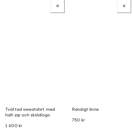
Tvättad sweatshirt med
Randigt linne
half-zip och sköldlogo
750 kr
1 600 kr