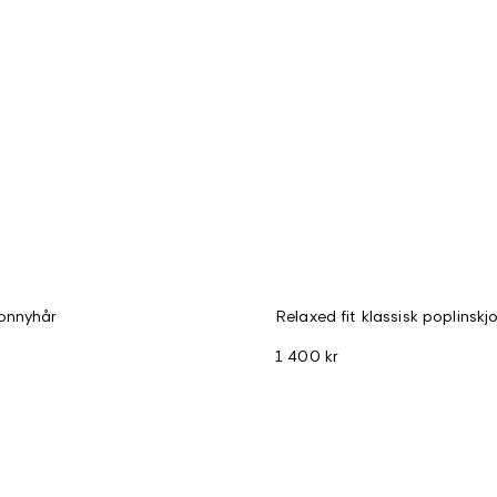
onnyhår
Relaxed fit klassisk poplinskj
1 400 kr