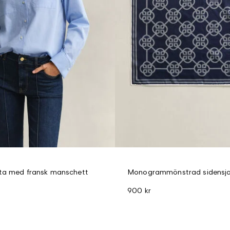
rta med fransk manschett
Monogrammönstrad sidensja
900 kr