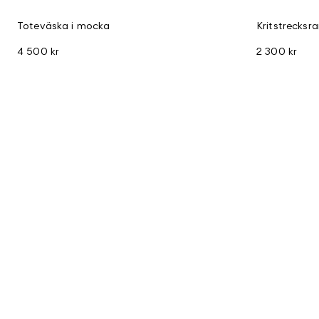
Toteväska i mocka
Kritstrecksra
4 500 kr
2 300 kr