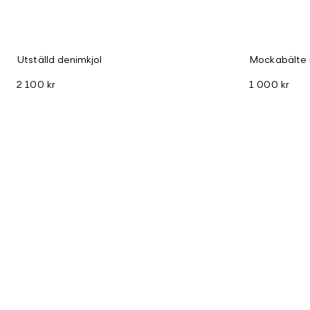
Utställd denimkjol
Mockabälte 
2 100 kr
1 000 kr